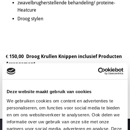
zwavelbrugherstellende behandeling/ proteine-
Heatcure
Droog stylen
€ 150,00 Droog Krullen Knippen inclusief Producten
Arrangement
Knippen
Wassen en opdrogen met bijbehorende tips en
trucs
Deze website maakt gebruik van cookies
Inclusief 3 krulverzorgingsproducten van "O-Way" of
We gebruiken cookies om content en advertenties te
"Redken
personaliseren, om functies voor social media te bieden
en om ons websiteverkeer te analyseren. Ook delen we
informatie over uw gebruik van onze site met onze
partners voor social media, adverteren en analyse. Deze