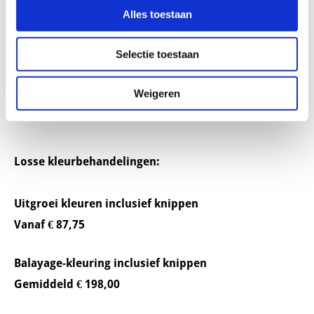
Totale haarkleuring
Alles toestaan
Wasmassage
Proteïne/vochtbehandeling
Selectie toestaan
Wenkbrauwen verven en epileren
Droog stylen naar wens
Weigeren
Losse kleurbehandelingen:
Uitgroei kleuren inclusief knippen
Vanaf € 87,75
Balayage-kleuring inclusief knippen
Gemiddeld € 198,00