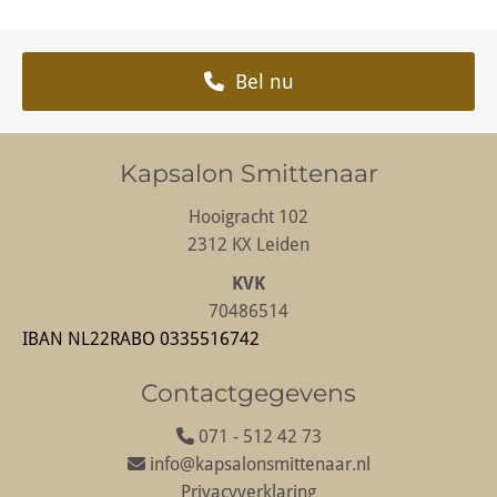
Bel nu
Kapsalon Smittenaar
Hooigracht 102
2312 KX Leiden
KVK
70486514
IBAN NL22RABO 0335516742
Contactgegevens
071 - 512 42 73

info@kapsalonsmittenaar.nl

Privacyverklaring