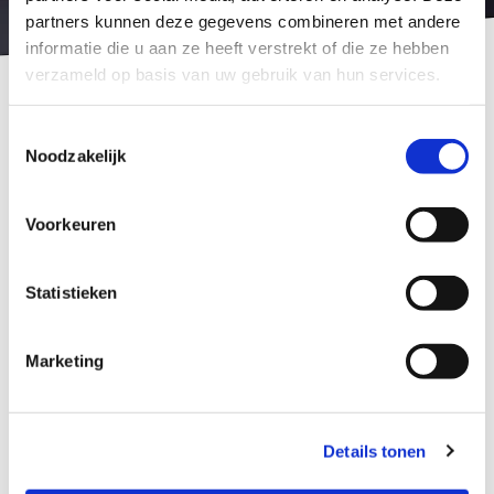
partners kunnen deze gegevens combineren met andere
informatie die u aan ze heeft verstrekt of die ze hebben
verzameld op basis van uw gebruik van hun services.
Kleuren arrangementen
Toestemmingsselectie
Arrangement ‘Kleuren totaal’
Noodzakelijk
Kort haar
Voorkeuren
€ 115,00
Statistieken
Middellang haar
€ 151,25
Marketing
Lang haar
€ 170,00
Details tonen
Coupe knippen